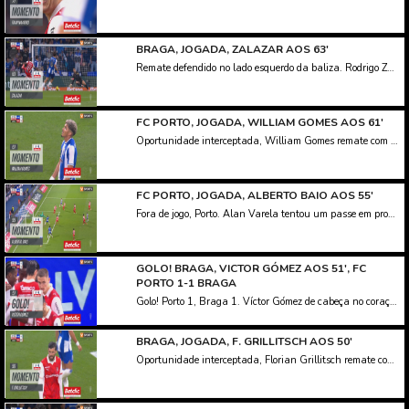
BRAGA, JOGADA, ZALAZAR AOS 63'
Remate defendido no lado esquerdo da baliza. Rodrigo Zalazar remate com o pé direito no coração da área. Assistência de Ricardo Horta.
FC PORTO, JOGADA, WILLIAM GOMES AOS 61'
Oportunidade interceptada, William Gomes remate com o pé esquerdo do lado direito da área. Assistência de Pepê.
FC PORTO, JOGADA, ALBERTO BAIO AOS 55'
Fora de jogo, Porto. Alan Varela tentou um passe em profundidade que encontrou William Gomes em posição irregular.
GOLO! BRAGA, VICTOR GÓMEZ AOS 51', FC
PORTO 1-1 BRAGA
Golo! Porto 1, Braga 1. Víctor Gómez de cabeça no coração da área resultante do canto.
BRAGA, JOGADA, F. GRILLITSCH AOS 50'
Oportunidade interceptada, Florian Grillitsch remate com o pé direito de fora da área. Assistência de Víctor Gómez.