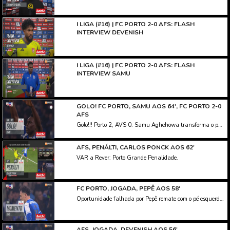
I LIGA (#16) | FC PORTO 2-0 AFS: FLASH
INTERVIEW DEVENISH
I LIGA (#16) | FC PORTO 2-0 AFS: FLASH
INTERVIEW SAMU
GOLO! FC PORTO, SAMU AOS 64', FC PORTO 2-0
AFS
Golo!!! Porto 2, AVS 0. Samu Aghehowa transforma o penalty, remate com o pé direito.
AFS, PENÁLTI, CARLOS PONCK AOS 62'
VAR a Rever: Porto Grande Penalidade.
FC PORTO, JOGADA, PEPÊ AOS 58'
Oportunidade falhada por Pepê remate com o pé esquerdo do lado esquerdo da área. Assistência de Rodrigo Mora.
AFS, JOGADA, DEVENISH AOS 56'