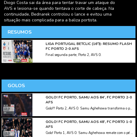
Diogo Costa sai da área para tentar travar um ataque do
AVS e lesiona-se quando tentava o corte de cabeça. Na
continuidade, Bednarek controlou o lance e evitou uma
situação mais complicada para a baliza portista.
RESUMOS
LIGA PORTUGAL BETCLIC (16ªJ): RESUMO FLASH
FC PORTO 2-0 AFS
Final segunda parte, Porto 2, AVS 0.
GOLOS
GOLO! FC PORTO, SAMU AOS 64', FC PORTO 2-0
AFS
Golo!!! Porto 2, AVS 0. Samu Aghehowa transforma o penalty, remate com o pé direito.
GOLO! FC PORTO, SAMU AOS 48', FC PORTO 1-0
AFS
Golo! Porto 1, AVS 0. Samu Aghehowa remate com o pé direito no coração da área.