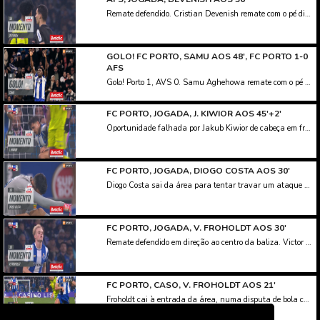
Remate defendido. Cristian Devenish remate com o pé direito de fora da área.
GOLO! FC PORTO, SAMU AOS 48', FC PORTO 1-0
AFS
Golo! Porto 1, AVS 0. Samu Aghehowa remate com o pé direito no coração da área.
FC PORTO, JOGADA, J. KIWIOR AOS 45'+2'
Oportunidade falhada por Jakub Kiwior de cabeça em frente à baliza. Assistência de Rodrigo Mora com um cruzamento para a área depois de um livre.
FC PORTO, JOGADA, DIOGO COSTA AOS 30'
Diogo Costa sai da área para tentar travar um ataque do AVS e lesiona-se quando tentava o corte de cabeça. Na continuidade, Bednarek controlou o lance e evitou uma situação mais complicada para a baliza portista.
FC PORTO, JOGADA, V. FROHOLDT AOS 30'
Remate defendido em direção ao centro da baliza. Victor Froholdt de cabeça no coração da área. Assistência de Pepê com um cruzamento para a área.
FC PORTO, CASO, V. FROHOLDT AOS 21'
Froholdt cai à entrada da área, numa disputa de bola com um adversário. Os adeptos portistas ficam a reclamar grande penalidade. O árbitro mandou jogar.