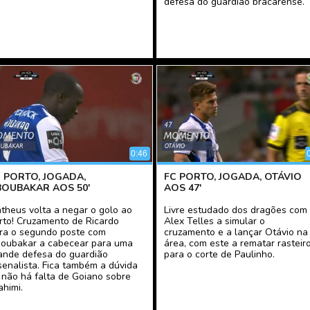
defesa do guardião bracarense.
0:46
C PORTO, JOGADA,
FC PORTO, JOGADA, OTÁVIO
BOUBAKAR AOS 50'
AOS 47'
theus volta a negar o golo ao
Livre estudado dos dragões com
rto! Cruzamento de Ricardo
Alex Telles a simular o
ra o segundo poste com
cruzamento e a lançar Otávio na
oubakar a cabecear para uma
área, com este a rematar rasteir
ande defesa do guardião
para o corte de Paulinho.
senalista. Fica também a dúvida
 não há falta de Goiano sobre
ahimi.