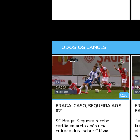
TODOS OS LANCES
0:26
BRAGA, CASO, SEQUEIRA AOS
B
82'
B
SC Braga: Sequeira recebe
Da
cartão amarelo após uma
ti
entrada dura sobre Otávio.
at
ba