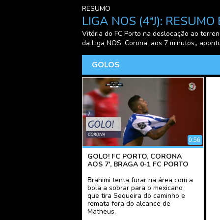
RESUMO
LIGA NOS (4ªJ): RESUM
Vitória do FC Porto na deslocação ao terren
da Liga NOS. Corona, aos 7 minutos,, aponto
GOLOS
0:56
GOLO! FC PORTO, CORONA
AOS 7', BRAGA 0-1 FC PORTO
Brahimi tenta furar na área com a
bola a sobrar para o mexicano
que tira Sequeira do caminho e
remata fora do alcance de
Matheus.