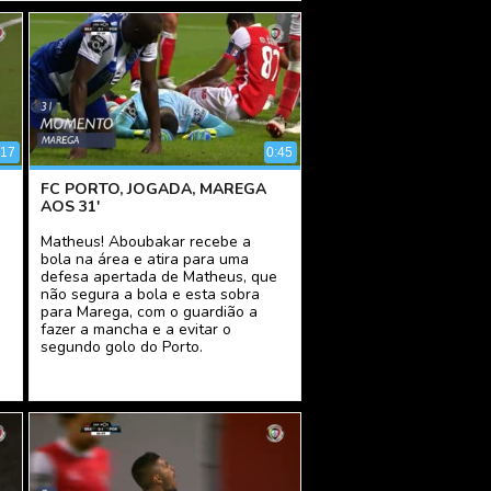
:17
0:45
FC PORTO, JOGADA, MAREGA
AOS 31'
Matheus! Aboubakar recebe a
bola na área e atira para uma
defesa apertada de Matheus, que
não segura a bola e esta sobra
para Marega, com o guardião a
fazer a mancha e a evitar o
segundo golo do Porto.