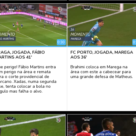
0:30
0
AGA, JOGADA, FÁBIO
FC PORTO, JOGADA, MAREGA
RTINS AOS 41'
AOS 36'
e perigo! Fábio Martins entra
Brahimi coloca em Marega na
m perigo na área e remata
área com este a cabecear para
ra o corte providencial de
uma grande defesa de Matheus.
rcano. Xadas, numa segunda
se, tenta colocar a bola no
gulo mas falha o alvo.