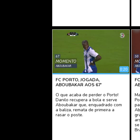
0:20
FC PORTO, JOGADA,
F
ABOUBAKAR AOS 67'
A
O que acaba de perder o Porto!
Ma
Danilo recupera a bola e serve
Po
Aboubakar que, enquadrado com
pa
a baliza, remata de primeira a
Ab
rasar o poste.
gr
ar
se
Br