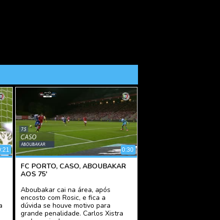
0:21
0:30
FC PORTO, CASO, ABOUBAKAR
AOS 75'
Aboubakar cai na área, após
encosto com Rosic, e fica a
a
dúvida se houve motivo para
grande penalidade. Carlos Xistra