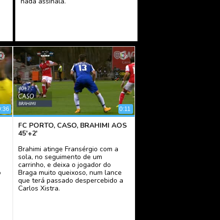
nada assinala.
0:36
0:11
FC PORTO, CASO, BRAHIMI AOS
45'+2'
Brahimi atinge Fransérgio com a
sola, no seguimento de um
carrinho, e deixa o jogador do
o
Braga muito queixoso, num lance
que terá passado despercebido a
Carlos Xistra.