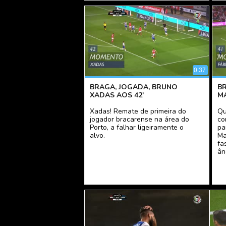
0:37
BRAGA, JOGADA, BRUNO
BR
XADAS AOS 42'
MA
Xadas! Remate de primeira do
Qu
jogador bracarense na área do
co
Porto, a falhar ligeiramente o
pa
alvo.
Ma
fa
ân