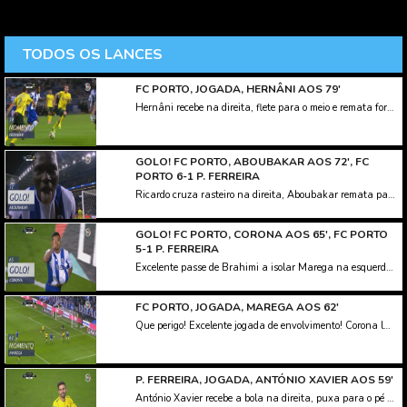
TODOS OS LANCES
FC PORTO, JOGADA, HERNÂNI AOS 79'
Hernâni recebe na direita, flete para o meio e remata forte à entrada da área, para uma defesa atenta de Felgueiras, a desviar pela linha de fundo.
GOLO! FC PORTO, ABOUBAKAR AOS 72', FC
PORTO 6-1 P. FERREIRA
Ricardo cruza rasteiro na direita, Aboubakar remata para defesa incompleta de Mário Felgueiras. Perante a passividade da defensiva pacense, Corona ganha a bola na direita e cruza novamento para Aboubakar, que desta feita não desperdiça, e atira para o sexto dos 'dragões'.
GOLO! FC PORTO, CORONA AOS 65', FC PORTO
5-1 P. FERREIRA
Excelente passe de Brahimi a isolar Marega na esquerda da área, Mário Felgueiras sai dos postes e trava o remate do avançado maliano, e na recarga, Corona, sem marcação, só tem de atirar para a baliza deserta.
FC PORTO, JOGADA, MAREGA AOS 62'
Que perigo! Excelente jogada de envolvimento! Corona lança Brahimi na direita, que toca de calcanhar para o remate de Marega na área, mas boa defesa de Mário Felgueiras a evitar o quinto.
P. FERREIRA, JOGADA, ANTÓNIO XAVIER AOS 59'
António Xavier recebe a bola na direita, puxa para o pé esquerdo e remata cruzado e colocado à entrada da área, com a bola a sair ligeiramente ao lado.