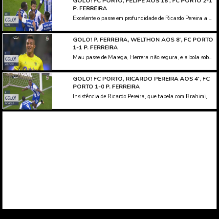
GOLO! FC PORTO, FELIPE AOS 18', FC PORTO 2-1
P. FERREIRA
Excelente o passe em profundidade de Ricardo Pereira a desmarcar Felipe no ataque, que domina bem e remata colocado já na área, sem hipótese de defesa para Mário Felgueiras.
GOLO! P. FERREIRA, WELTHON AOS 8', FC PORTO
1-1 P. FERREIRA
Mau passe de Marega, Herrera não segura, e a bola sobra para Welthon, que remata fortíssimo de muito longe, e iguala o marcador no Dragão. Que golaço!
GOLO! FC PORTO, RICARDO PEREIRA AOS 4', FC
PORTO 1-0 P. FERREIRA
Insistência de Ricardo Pereira, que tabela com Brahimi, e perante Mário Felgueiras na área, pica a bola para o fundo das redes. Está inaugurado o marcador no Dragão!