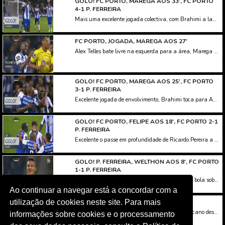
GOLO! FC PORTO, MAREGA AOS 33', FC PORTO
4-1 P. FERREIRA
Mais uma excelente jogada colectiva, com Brahimi a lançar Ricardo Pereira na direita, que cruza para o segundo poste, onde surge Marega a rematar de primeira, e a bisar na partida.
FC PORTO, JOGADA, MAREGA AOS 27'
Alex Telles bate livre na esquerda para a área, Marega desvia de cabeça, ao lado.
GOLO! FC PORTO, MAREGA AOS 25', FC PORTO
3-1 P. FERREIRA
Excelente jogada de envolvimento, Brahimi toca para Aboubakar, que isola de primeira Marega na área, e apenas com Mário Felgueiras pela frente, remata para o terceiro dos 'dragões'.
GOLO! FC PORTO, FELIPE AOS 18', FC PORTO 2-1
P. FERREIRA
Excelente o passe em profundidade de Ricardo Pereira a desmarcar Felipe no ataque, que domina bem e remata colocado já na área, sem hipótese de defesa para Mário Felgueiras.
GOLO! P. FERREIRA, WELTHON AOS 8', FC PORTO
1-1 P. FERREIRA
Mau passe de Marega, Herrera não segura, e a bola sobra para Welthon, que remata fortíssimo de muito longe, e iguala o marcador no Dragão. Que golaço!
Ao continuar a navegar está a concordar com a
utilização de cookies neste site. Para mais
FC PORTO, JOGADA, MAREGA AOS 6'
Que perigo! Alex Telles cruza na esquerda, Marcano desvia de cabeça ao primeiro poste, e Marega cabeceia para uma enorme defesa de Mário Felgueiras.
informações sobre cookies e o processamento