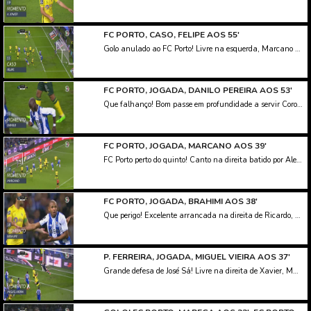
FC PORTO, CASO, FELIPE AOS 55'
Golo anulado ao FC Porto! Livre na esquerda, Marcano cabeceia contra um jogador, a bola sobra para Felipe, que remata para o fundo das redes, mas é assinalado fora de jogo a Aboubakar.
FC PORTO, JOGADA, DANILO PEREIRA AOS 53'
Que falhanço! Bom passe em profundidade a servir Corona na direita, que com um excelente cruzamento de primeira, coloca a bola à entrada da pequena área, onde surge Danilo isolado, a atirar por cima da barra.
FC PORTO, JOGADA, MARCANO AOS 39'
FC Porto perto do quinto! Canto na direita batido por Alex Telles, Marcano cabeceia ao primeiro poste, e obriga Mário Felgueiras a uma defesa apertada.
FC PORTO, JOGADA, BRAHIMI AOS 38'
Que perigo! Excelente arrancada na direita de Ricardo, que cruza rasteiro e atrasado para Brahimi, com o argelino a ver o remata na área ser desviado ligeiramente por Miguel Vieira e a sair um pouco ao lado.
P. FERREIRA, JOGADA, MIGUEL VIEIRA AOS 37'
Grande defesa de José Sá! Livre na direita de Xavier, Mateus desvia de cabeça e Miguel Vieira ainda toca à frente do guarda-redes portistas, que evita o golo com uma enorme intervenção.